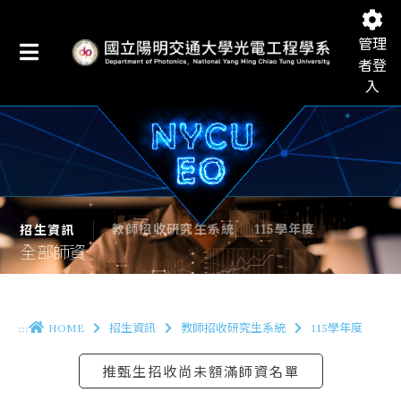
管理
者登
入
國立陽明交通大學光電工程學系
教師招收研究生系統
115學年度
招生資訊
全部師資
:::
HOME
招生資訊
教師招收研究生系統
115學年度
推甄生招收尚未額滿師資名單