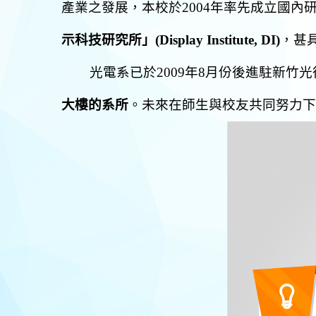
產業之發展，本校於
2004
年率先成立國內
示科技研究所」
(Display Institute, DI)
，甚
光電系已於
2009
年
8
月份後進駐新竹光
大樓的系所
。未來在師生與校友共同努力下