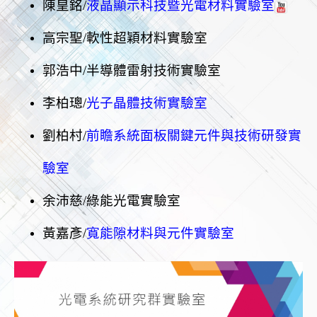
陳皇銘/
液晶顯示科技暨光電材料實驗室
高宗聖/軟性超穎材料實驗室
郭浩中/半導體雷射技術實驗室
李柏璁/
光子晶體技術實驗室
劉柏村/
前瞻系統面板關鍵元件與技術研發實
驗室
余沛慈/
綠能光電實驗室
黃嘉彥/
寬能隙材料與元件實驗室