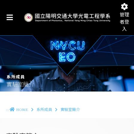
管理
者登
入
國立陽明交通大學光電工程學系
系所成員
實驗室簡介
:::
HOME
系所成員
實驗室簡介