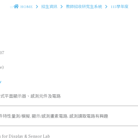
:::
HOME
招生資訊
教師招收研究生系統
115學年度
307
e)
w
動式平面顯示器、感測元件及電路
元件特性量測/模擬, 顯示/感測畫素電路, 感測讀取電路有興趣
 for Display & Sensor Lab