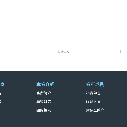
BACK
息
本系介紹
系所成員
告
系所簡介
師資陣容
告
學術研究
行政人員
國際接軌
實驗室簡介