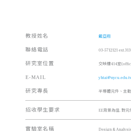
教授姓名
戴亞翔
聯絡電話
03-5712121 ext.31
研究室位置
交映樓414室(offic
E-MAIL
yhtai@nycu.edu.t
研究專長
半導體元件、主
招收學生要求
EE背景為佳, 對
實驗室名稱
Design & Analysis