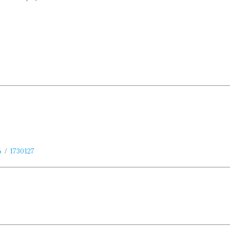
6
/
1730127