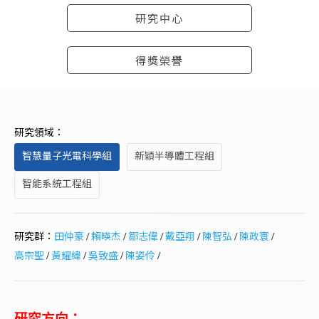
研究中心
得獎榮譽
研究領域：
智慧量子光電科學組
新穎半導體工程組
智能系統工程組
研究群：
田仲豪
/
賴暎杰
/
鄒志偉
/
戴亞翔
/
陳智弘
/
陳政寰
/
高宗聖
/
黃耀緯
/
吳致盛
/
陳姿伶
/
研究方向：