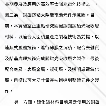
長期發展及應用的高效率太陽能電池技術之一，
圖二為一銅銦鎵硒太陽能電池元件示意
圖。目
前，本實驗室正重點研究關鍵銅銦鎵硒光吸收層
材料，以適合大面積量產之製程技術為前提，以
連續式濺鍍技術，進行薄膜之沉積、配合去雜質
及結晶處理技術完成關鍵光吸收層之製作，最後
配合底層、表層金屬、緩衝層、及透明導電氧化
層，目標以可大尺寸量產技術達到整體元件之製
作。
另一方面，硫化鎘材料目前廣泛使用於銅銦