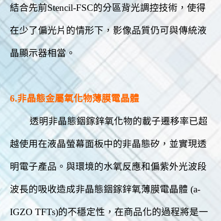
結合先前Stencil-FSC的分區背光調控技術，使得
在少了偏光片的情形下，影像品質仍可與傳統液
晶顯示器相當。
6.非晶態金屬氧化物薄膜電晶體
透明非晶態銦鎵鋅氧化物的載子遷移率已超
越使用在液晶螢幕面板中的非晶態矽，並實現透
明電子產品。與環境的水氧反應和偏紫外光波段
波長的吸收造成非晶態銦鎵鋅氧薄膜電晶體 (a-
IGZO TFTs)的不穩定性，在商品化的過程將是一