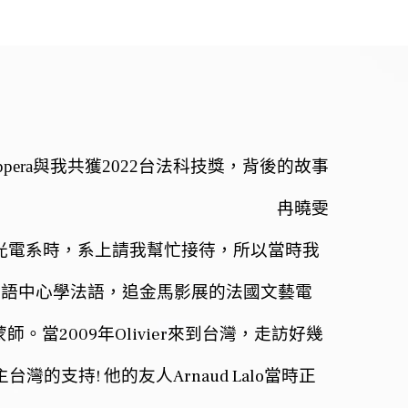
ppera
與我共獲
2022
台法科技獎，背後的故事
冉曉雯
光電系時，系上請我幫忙接待，所以當時我
法語中心學法語，追金馬影展的法國文藝電
2009
Olivier
蒙師。當
年
來到台灣，走訪好幾
!
Arnaud Lalo
主台灣的支持
他的友人
當時正