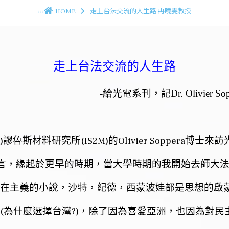
:::
HOME
走上台法交流的人生路 冉曉雯教授
走上台法交流的人生路
-
給光電系刊，記
Dr. Olivier So
)
(IS2M)
Olivier Soppera
謬魯斯材料研究所
的
博士來訪
言，緣起於更早的時期，當大學時期的我開始去師大
在主義的小說，沙特，紀德，西蒙波娃都是思想的啟
(
?)
為什麼選擇台灣
，除了因為喜愛亞洲，也因為對民