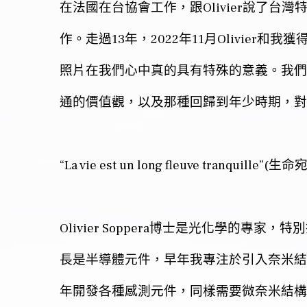
Olivier
在法國在台協會工作，跟
說了台灣
13
2022
11
Olivier
作。走過
年，
年
月
和我獲
照片在我們心中真的具有特殊的意義。我們
通的價值觀，以及那種回歸到年少時期，對
“La vie est un long fleuve tranquille”(
生命
Olivier Soppera
博士是光化學的專家，特別
長是半導體元件，早年我專注於引入奈米結
年開發各種感測元件，同樣需要微奈米結構