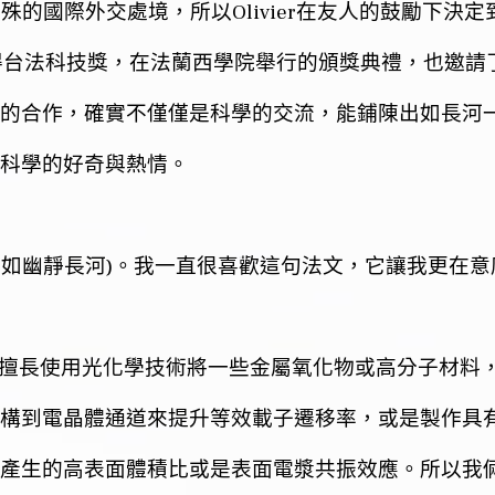
Olivier
特殊的國際外交處境，所以
在友人的鼓勵下決定
得台法科技獎，在法蘭西學院舉行的頒獎典禮，也邀請
的合作，確實不僅僅是科學的交流，能鋪陳出如長河
科學的好奇與熱情。
)
宛如幽靜長河
。我一直很喜歡這句法文，它讓我更在意
擅長使用光化學技術將一些金屬氧化物或高分子材料，
構到電晶體通道來提升等效載子遷移率，或是製作具
產生的高表面體積比或是表面電漿共振效應。所以我