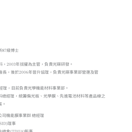
87級博士
材料，2003年拔擢為主管，負責光碟研發。
廠廠長，後於2006年晉升協理，負責光碟事業部營運及管
總經理，目前負責光學機能材料事業部。
材料總經理，統籌偏光板、光學膜、先進電池材料等產品線之
展。
公司機能膜事業群 總經理
ID)理事
總會(TDUA)監事