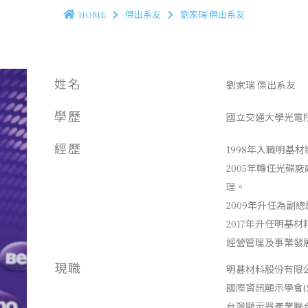
HOME
傑出系友
劉家瑞 傑出系友
姓名
劉家瑞 傑出系友
學歷
國立交通大學光電所
經歷
1998年入職明基
2005年轉任光碟
理。
2009年升任為副
2017年升任明基
經營管理及事業發
現職
明碁材料股份有限
國際資訊顯示學會(S
台灣顯示器產業聯合