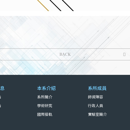
BACK
息
本系介紹
系所成員
告
系所簡介
師資陣容
告
學術研究
行政人員
國際接軌
實驗室簡介