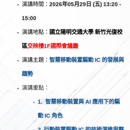
演講時間：
2026
年
05
月29
日
(
五
) 13:20 -
15:00
演講地點：
國立陽明交通大學
新竹光復校
區
交映樓1F國際會議廳
演講主題：
智慧移動裝置驅動 IC 的發展與
趨勢
演講重點：
1. 智慧移動裝置與 AI 應用下的驅
動 IC 角色
2. 行動裝置驅動 IC 的技術演進與整