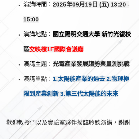
演講時間：
202
5
年
09
月19
日
(
五
) 13:20 -
15:00
演講地點：
國立陽明交通大學
新竹光復校
區
交映樓1F國際會議廳
演講主題：
光電產業發展趨勢與量測挑戰
演講重點：
1.太陽能產業的過去 2.物理極
限到產業創新 3.第三代太陽能的未來
歡迎教授們以及實驗室夥伴蒞臨聆聽演講，謝謝