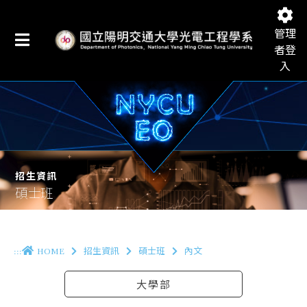
管理
者登
入
國立陽明交通大學光電工程學系
招生資訊
碩士班
:::
HOME
招生資訊
碩士班
內文
大學部