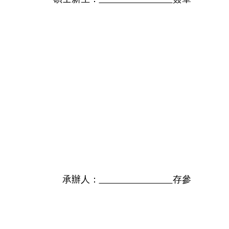
承辦人：
存參