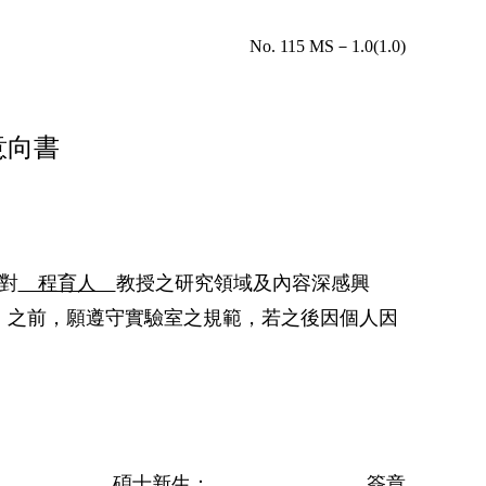
No. 115 MS－1.0(1.0)
意向書
因對
程育人
教授之研究領域及內容深感興
」之前，願遵守實驗室之規範，若之後因個人因
碩士新生：
簽章