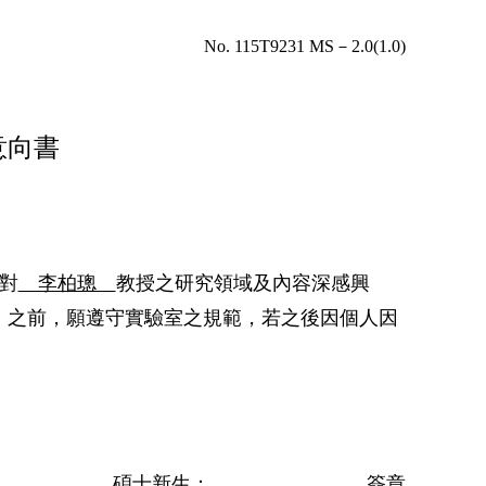
No. 115T9231 MS－2.0(1.0)
意向書
因對
李柏璁
教授之研究領域及內容深感興
」之前，願遵守實驗室之規範，若之後因個人因
碩士新生：
簽章