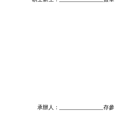
承辦人：
存參